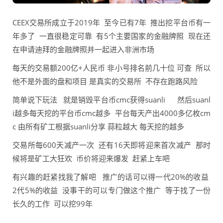
CEEX交易所成立于2019年 至今已有7年 推出挖平台币有一
年多了 一直很稳定可靠 有5个主要国家的金融牌照 现在还
在申请迪拜的金融牌照并一起进入非洲市场
每天的交易额200亿+人民币 非小号排名前几十位 可查 所以
他不是外面的盘和项目 是真实的交易所 不存在跑路风险
简单说下玩法 就是销毁平台币cmc获得suanli 然后suanl
i越多每天挖的平台币cmc越多 平台每天产出4000多亿枚cm
c 由所有矿工根据suanli分享 蒜粒越大 每天挖的越多
交易所每600天减产一次 还有16天即将迎来首次减产 那时
候将是矿工大狂欢 币价将迎来爆发 赶紧上车吧
有兴趣的赶紧找我了解吧 推广的话可以得一代20%的收益
2代5%的收益 没事干的可以专门做这个推广 等于找了一份
长久的工作 可以挖99年