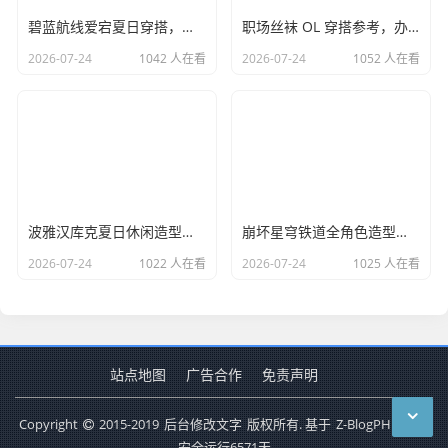
碧蓝航线爱宕夏日穿搭，和风休闲日常服饰搭配思路
职场丝袜 OL 穿搭参考，办公室知性简约搭配方案
2026-07-24
1042 人在看
2026-07-24
1052 人在看
波雅汉库克夏日休闲造型，海贼女帝日常穿搭设计思路
崩坏星穹铁道全角色造型汇总，仙舟星核阵营风格区分
2026-07-24
1022 人在看
2026-07-24
1025 人在看
站点地图
广告合作
免责声明
Copyright
2015-2019
后台修改文字
版权所有. 基于
Z-BlogPHP
搭建
安全运行
6571
天