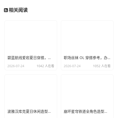
相关阅读
碧蓝航线爱宕夏日穿搭，和风休闲日常服饰搭配思路
职场丝袜 OL 穿搭参考，办公室知性简约搭配方案
2026-07-24
1042 人在看
2026-07-24
1052 人在看
波雅汉库克夏日休闲造型，海贼女帝日常穿搭设计思路
崩坏星穹铁道全角色造型汇总，仙舟星核阵营风格区分