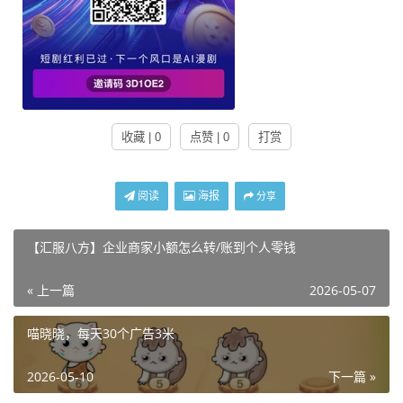
收藏 | 0
点赞 | 0
打赏
阅读
海报
分享
【汇服八方】企业商家小额怎么转/账到个人零钱
« 上一篇
2026-05-07
喵晓晓，每天30个广告3米
2026-05-10
下一篇 »