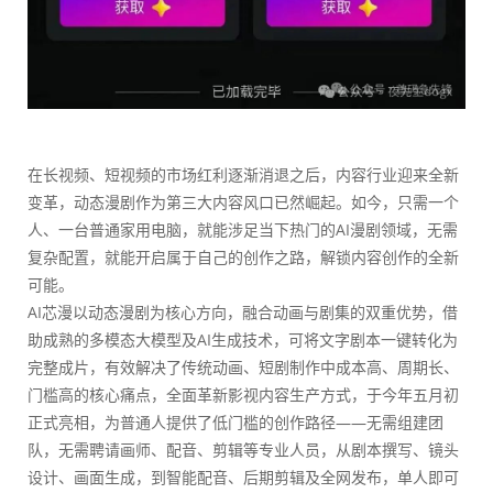
在长视频、短视频的市场红利逐渐消退之后，内容行业迎来全新
变革，动态漫剧作为第三大内容风口已然崛起。如今，只需一个
人、一台普通家用电脑，就能涉足当下热门的AI漫剧领域，无需
复杂配置，就能开启属于自己的创作之路，解锁内容创作的全新
可能。
AI芯漫以动态漫剧为核心方向，融合动画与剧集的双重优势，借
助成熟的多模态大模型及AI生成技术，可将文字剧本一键转化为
完整成片，有效解决了传统动画、短剧制作中成本高、周期长、
门槛高的核心痛点，全面革新影视内容生产方式，于今年五月初
正式亮相，为普通人提供了低门槛的创作路径——无需组建团
队，无需聘请画师、配音、剪辑等专业人员，从剧本撰写、镜头
设计、画面生成，到智能配音、后期剪辑及全网发布，单人即可