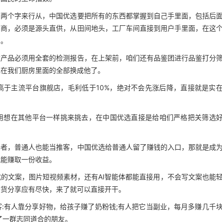
刻两个字来行从，中国优选要把所有的东西都掌握到自己手里面，包括后
销商，必须是源头直供，从田间地头，工厂车间直接到用户手里面，在这
惠。
款产品必须用全套的检测报告，在上架前，咱们还有品鉴团进行品鉴打分
现在我们厨房里面的全部换成他了。
高于主流平台旗舰店，毛利低于10%，绝对不会先涨后降，直接就是实
用想在其他平台一样挑来挑去，在中国优选直接是给咱们严格把关筛选
享者，普通人也能当推客，中国优选给普通人留了赚钱的入口，那就是成
就能赚取一份收益。
的文案，图片短视频素材，还有AI智能体都能直接用，不会写文案也能
干货分享应有尽快，来了就可以直接开干。
:有人靠分享好物，给孩子赚了奶粉钱;有人把它当副业，每月多赚几千
了一群志同道合的朋友。