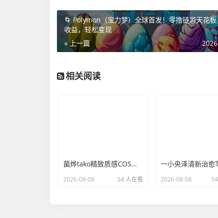
🌀 Polymon（宝力梦）全球首发！零撸链游天花
收益，轻松变现
« 上一篇
2026
相关阅读
菌烨tako精致质感COS，大气端庄游戏角色穿搭还原
2026-08-08
54 人在看
2026-08-08
1