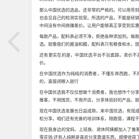
那么中国优选的选品，还非常的严格的。可以用苛
也会见自己的检测实验室。所选的产品，不能是经
中间没有中间商赚差价。让用户能够真正享受到实
每款产品，配料表必须干净，拒绝各种添加剂。每
选。就像我们的酱油和醋，配料表只有粮食和水，
还有更实在的是，中国优选平台不玩套路，卖价不
价。
在中国优选作为纯纯的消费者，不懂东奔西跑，不
的，直接闭眼入就行
在中国优选我不仅仅想做个消费者，我也想作个分
推客，不用囤货，不用开店，分享体验好的产品，
现在中国优选发展也日益成熟，来中国优选，有现成
松分享。咱们还有完善的培训体系，陪跑营，课程
现在我身边的宝妈、上班族、退休阿姨都加入了推客
零花钱;还有人纯粹是喜欢分享靠谱东西，顺便收获