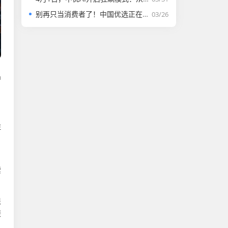
别再只当消费者了！中国优选正在寻找分享者，普通人轻创业的新机会来了！
03/26
中
住
，
索
很
康