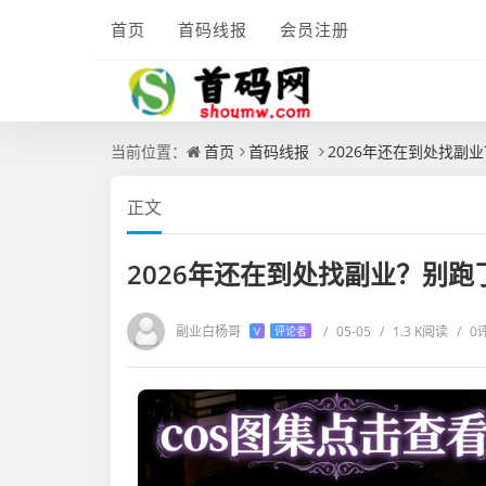
首页
首码线报
会员注册
当前位置：
首页
首码线报
2026年还在到处找
正文
2026年还在到处找副业？别
副业白杨哥
/
05-05
/
1.3 K阅读
/
0
V
评论者