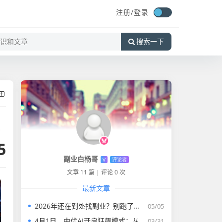
注册/
登录
搜索一下
5
副业白杨哥
V
评论者
文章 11 篇
|
评论 0 次
最新文章
2026年还在到处找副业？别跑了，中国优选就是普通人能干一辈子的事业
05/05
4月1日，中优AI开启狂飙模式：从0粉到挂橱窗，7天跑通视频号带货全流程
03/31