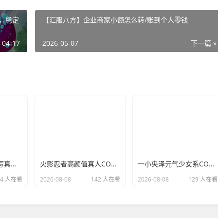
板，稳定
【汇服八方】企业商家小额怎么转/账到个人零钱
-04-17
2026-05-07
下一篇 »
一小央泽清新治愈写真，甜美元气二次元优质成片
火影忍者高颜值真人COS，热血动漫角色完美还原
一小央泽元气少女系COS，灵动日系风格造型汇总
44 人在看
2026-08-08
142 人在看
2026-08-08
129 人在看