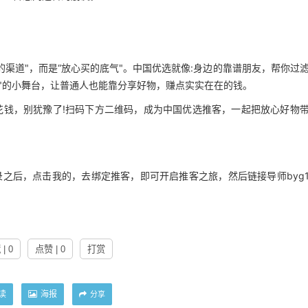
渠道"，而是“放心买的底气"。中国优选就像:身边的靠谱朋友，帮你过
业"的小舞台，让普通人也能靠分享好物，赚点实实在在的钱。
花钱，别犹豫了!扫码下方二维码，成为中国优选推客，一起把放心好物
录之后，点击我的，去绑定推客，即可开启推客之旅，然后链接导师byg
| 0
点赞 | 0
打赏
读
海报
分享