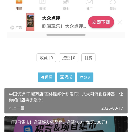
收藏 | 0
点赞 | 0
打赏
阅读
海报
分享
中国优选“千城万店”实体赋能计划发布！八大引流锁客神器，让
你的门店再无淡季！
« 上一篇
2026-03-17
【项目集市】邀请好友领奖励，邀请100个每天300元！